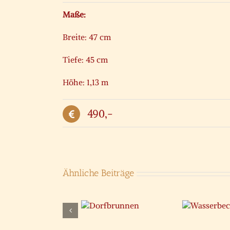
Maße:
Breite: 47 cm
Tiefe: 45 cm
Höhe: 1,13 m
490,-
Ähnliche Beiträge
Wasserbecken
B
Dorfbrunnen
Neptun
W