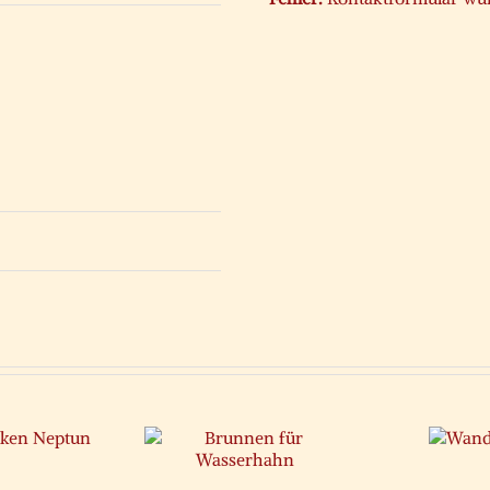
runnen für
Wandbrunnen
asserhahn