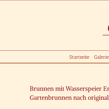
Zum
Inhalt
springen
Startseite
Galerie
Zeige
grösseres
Brunnen mit Wasserspeier Eng
Bild
Gartenbrunnen nach origina