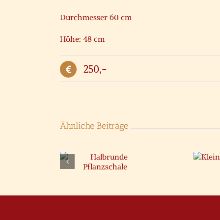
Durchmesser 60 cm
Höhe: 48 cm
250,-
Ähnliche Beiträge
Kleine
albrunde
Vase
lanzschale