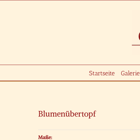
Zum
Inhalt
springen
Startseite
Galerie
Zeige
grösseres
Blumenübertopf
Bild
Maße: