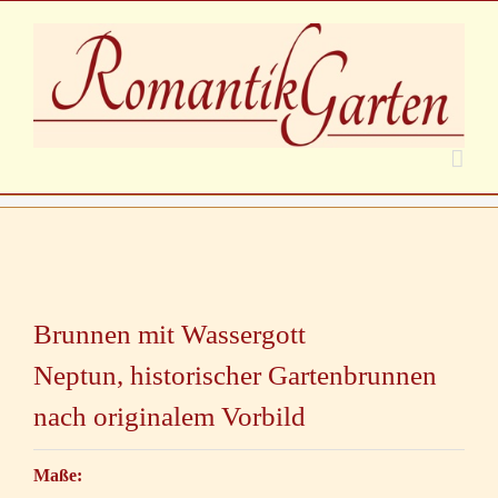
Zum
Inhalt
springen
Zeige
grösseres
Brunnen mit Wassergott
Bild
Neptun, historischer Gartenbrunnen
nach originalem Vorbild
Maße: