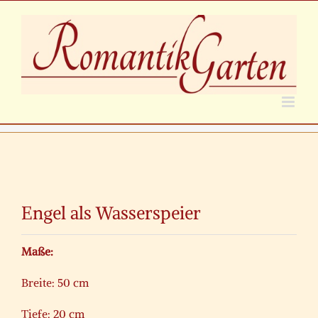
Zum
Inhalt
springen
Zeige
grösseres
Engel als Wasserspeier
Bild
Maße:
Breite: 50 cm
Tiefe: 20 cm