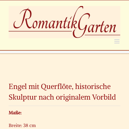
Zum
Inhalt
springen
Zeige
grösseres
Engel mit Querflöte, historische
Bild
Skulptur nach originalem Vorbild
Maße:
Breite: 38 cm