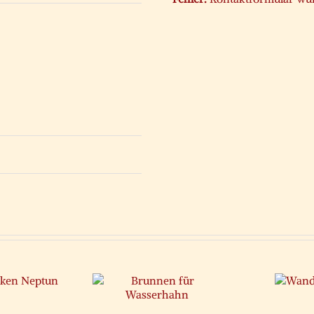
runnen für
Wandbrunnen
asserhahn