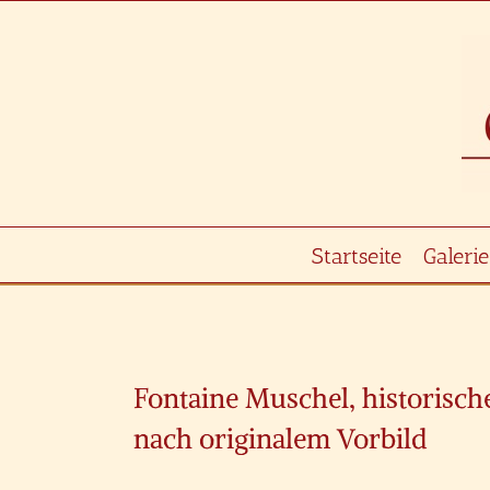
Zum
Inhalt
springen
Startseite
Galerie
Zeige
grösseres
Fontaine Muschel, historisc
Bild
nach originalem Vorbild