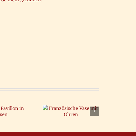
ranzösische
se mit Ohren