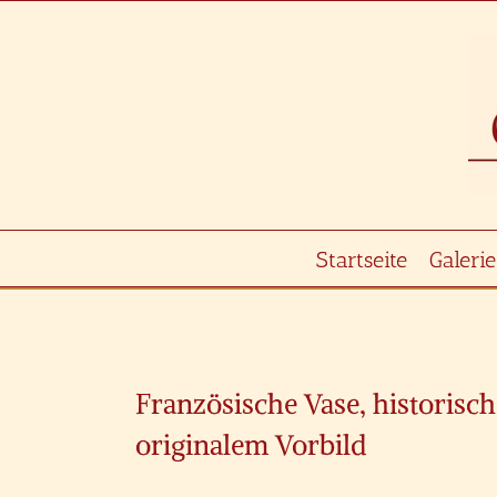
Zum
Inhalt
springen
Startseite
Galerie
Zeige
grösseres
Französische Vase, historisc
Bild
originalem Vorbild