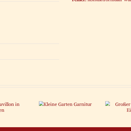
Großer
leine Garten
F
Pavillon in
Garnitur
Va
Eisen