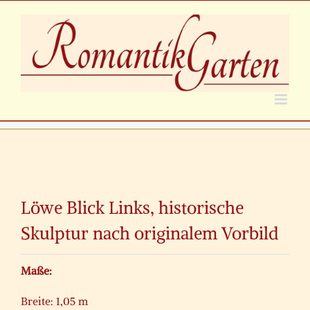
Zum
Inhalt
springen
Zeige
grösseres
Löwe Blick Links, historische
Bild
Skulptur nach originalem Vorbild
Maße:
Breite: 1,05 m