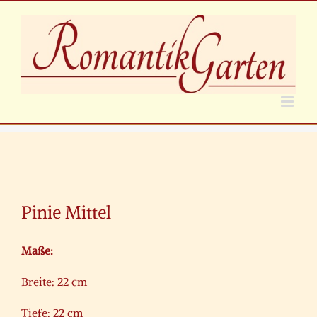
Zum
Inhalt
springen
Zeige
grösseres
Pinie Mittel
Bild
Maße:
Breite: 22 cm
Tiefe: 22 cm